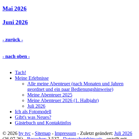
Mai 2026
Juni 2026
- zurück -
- nach oben -
Tach!
Meine Erlebnisse
Alle meine Abenteuer (nach Monaten und Jahren
geordnet und ein paar Bedienungshinweise)
Meine Abenteuer 2025
Meine Abenteuer 2026 (1. Halbjahr)
Juli 2026
Ich als Fotomodell
Gibt's was Neues?
Gästebuch und Kontaktinfos
©
2026
by tvc
-
Sitemap
-
Impressum
- Zuletzt geändert:
Juli 2026
(26.07.26) -
Besucher:
3.537
-
Datenschutzhinweis
- erstellt mit